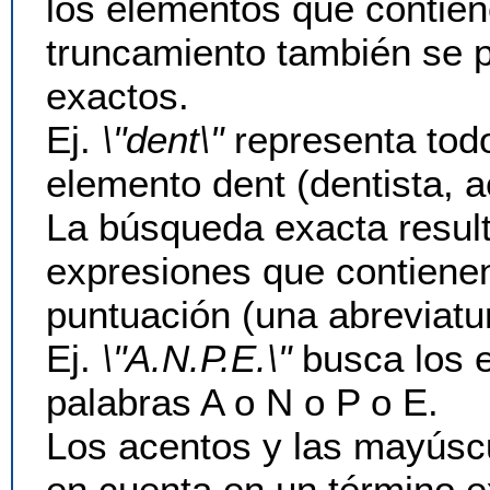
los elementos que contien
truncamiento también se p
exactos.
Ej.
\"dent\"
representa todo
elemento dent (dentista, acc
La búsqueda exacta result
expresiones que contiene
puntuación (una abreviatu
Ej.
\"A.N.P.E.\"
busca los e
palabras A o N o P o E.
Los acentos y las mayúsc
en cuenta en un término e